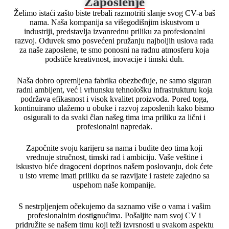
Zaposlenje
Želimo istaći zašto biste trebali razmotriti slanje svog CV-a baš
nama. Naša kompanija sa višegodišnjim iskustvom u
industriji, predstavlja izvanrednu priliku za profesionalni
razvoj. Oduvek smo posvećeni pružanju najboljih uslova rada
za naše zaposlene, te smo ponosni na radnu atmosferu koja
podstiče kreativnost, inovacije i timski duh.
Naša dobro opremljena fabrika obezbeđuje, ne samo siguran
radni ambijent, već i vrhunsku tehnološku infrastrukturu koja
podržava efikasnost i visok kvalitet proizvoda. Pored toga,
kontinuirano ulažemo u obuke i razvoj zaposlenih kako bismo
osigurali to da svaki član našeg tima ima priliku za lični i
profesionalni napredak.
Započnite svoju karijeru sa nama i budite deo tima koji
vrednuje stručnost, timski rad i ambiciju. Vaše veštine i
iskustvo biće dragoceni doprinos našem poslovanju, dok ćete
u isto vreme imati priliku da se razvijate i rastete zajedno sa
uspehom naše kompanije.
S nestrpljenjem očekujemo da saznamo više o vama i vašim
profesionalnim dostignućima. Pošaljite nam svoj CV i
pridružite se našem timu koji teži izvrsnosti u svakom aspektu